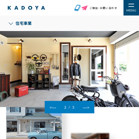
ご相談・お問い合わせ
MENU
'Skip'
住宅事業
2
/
5